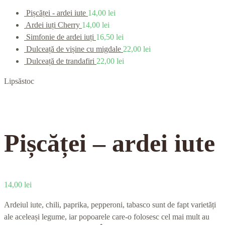
Pișcăței - ardei iute
14,00
lei
Ardei iuți Cherry
14,00
lei
Simfonie de ardei iuți
16,50
lei
Dulceață de vișine cu migdale
22,00
lei
Dulceață de trandafiri
22,00
lei
Lipsă
stoc
Pișcăței – ardei iute
14,00
lei
Ardeiul iute, chili, paprika, pepperoni, tabasco sunt de fapt varietăți
ale aceleași legume, iar popoarele care-o folosesc cel mai mult au