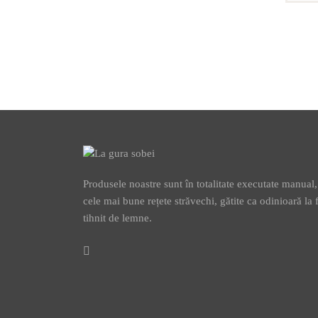
Produsele noastre sunt în totalitate executate manual
cele mai bune rețete străvechi, gătite ca odinioară la 
tihnit de lemne.