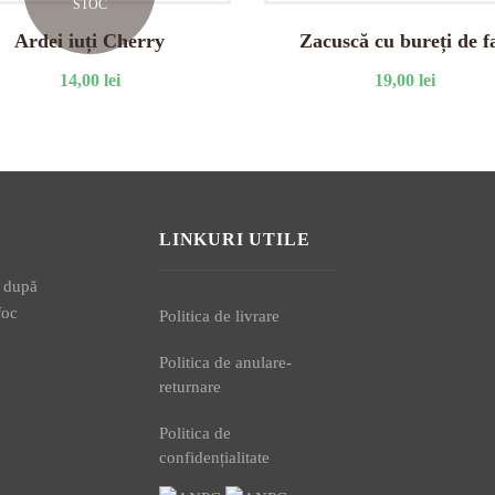
STOC
Ardei iuți Cherry
Zacuscă cu bureți de f
14,00
lei
19,00
lei
LINKURI UTILE
, după
foc
Politica de livrare
Politica de anulare-
returnare
Politica de
confidențialitate