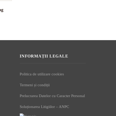
ag
INFORMAȚII LEGALE
Politica de utilizare cookies
Termeni și condiții
Prelucrarea Datelor cu Caracter Personal
Soluționarea Litigiilor – ANPC