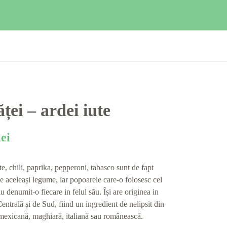
ăței – ardei iute
lei
te, chili, paprika, pepperoni, tabasco sunt de fapt
ale aceleași legume, iar popoarele care-o folosesc cel
u denumit-o fiecare in felul său. Își are originea in
ntrală și de Sud, fiind un ingredient de nelipsit din
mexicană, maghiară, italiană sau românească.