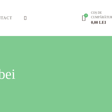
COȘ DE
CUMPĂRĂTUR
NTACT
0,00
LEI
bei