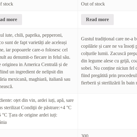
f stock
Out of stock
ad more
Read more
ul iute, chili, paprika, pepperoni,
Gustul tradițional care ne-a b
co sunt de fapt varietăți ale aceleași
copilărie și care ne va însoți 
e, iar popoarele care-o folosesc cel
colțurile lumii. Zacuscă prep
ult au denumit-o fiecare in felul său.
din legume alese cu grijă, coa
re originea in America Centrală și de
sobei. Nu conține niciun fel 
fiind un ingredient de nelipsit din
fiind pregătită prin procedeul 
ăria mexicană, maghiară, italiană sau
fierberii și sterilizării în bain
nească.
iente: oțet din vin, ardei iuți, apă, sare
s sterilizat Condiţii de păstrare:+4 °C
 °C Țara de origine ardei iuți:
nia
300