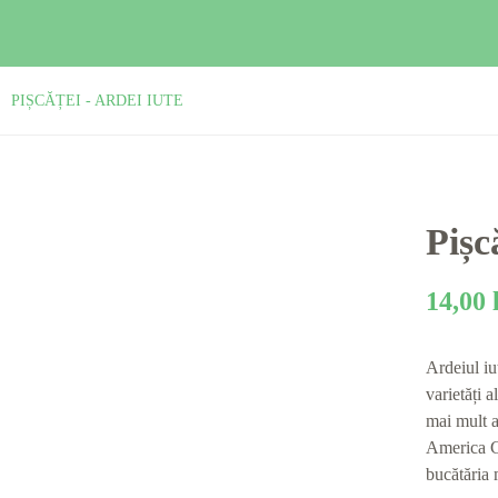
PIȘCĂȚEI - ARDEI IUTE
Pișc
14,00
Ardeiul iu
varietăți 
mai mult a
America Ce
bucătăria 