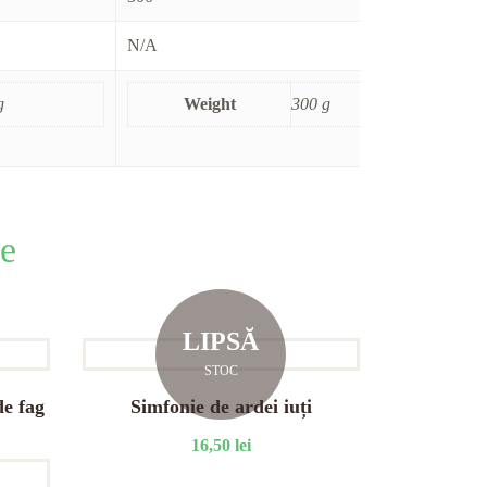
N/A
N/A
g
Weight
300 g
e
LIPSĂ
STOC
de fag
Simfonie de ardei iuți
16,50
lei