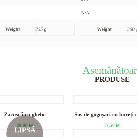
N/A
Weight
235 g
Weight
300 
Asemănătoar
PRODUSE
Zacuscă cu ghebe
Sos de gogoșari cu bureți 
20,00
lei
17,50
lei
LIPSĂ