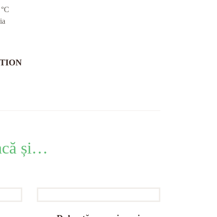
 °C
ia
TION
lacă și…