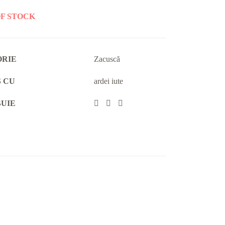
F STOCK
ORIE
Zacuscă
 CU
ardei iute
BUIE