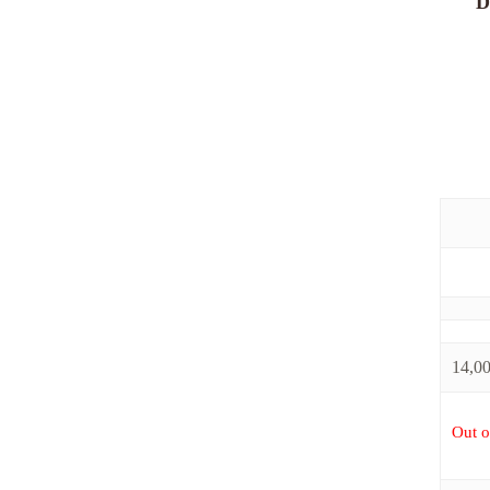
D
14,0
Out o