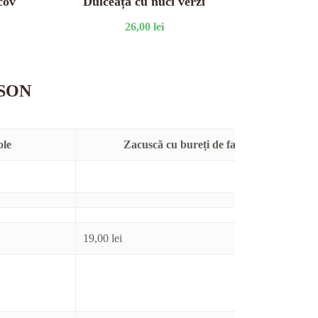
cov
Dulceață cu nuci verzi
26,00
lei
SON
ole
Zacuscă cu bureți de fag
19,00
lei
17,