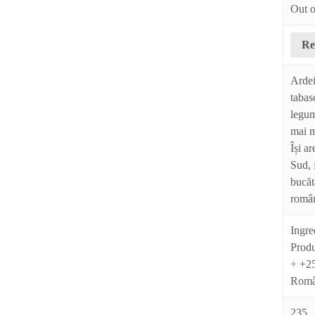
Out o
Re
Ardei
tabas
legum
mai m
Își a
Sud, 
bucăt
româ
Ingred
Produ
÷ +25
Româ
235