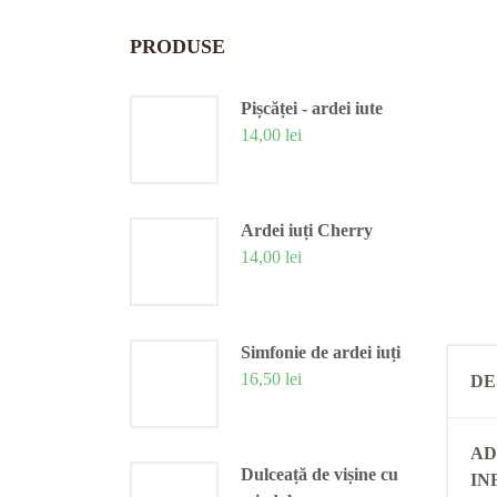
PRODUSE
Pișcăței - ardei iute
14,00
lei
Ardei iuți Cherry
14,00
lei
Simfonie de ardei iuți
16,50
lei
DE
AD
Dulceață de vișine cu
IN