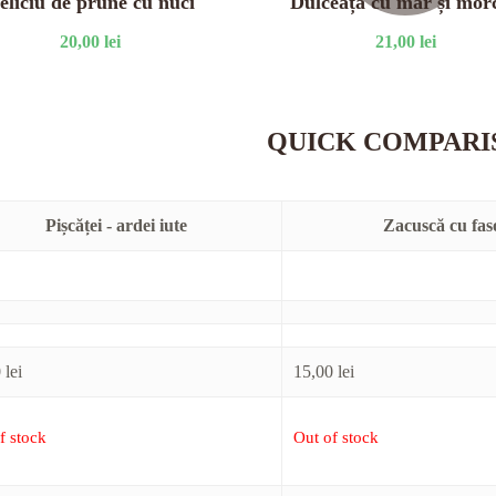
eliciu de prune cu nuci
Dulceață cu măr și mor
20,00
lei
21,00
lei
QUICK COMPARI
Pișcăței - ardei iute
Zacuscă cu fas
0
lei
15,00
lei
f stock
Out of stock