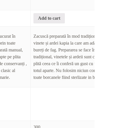
Add to cart
Ad
ucurat în
Zacuscă preparată în mod tradițional, din
prin toate
vinete și ardei kapia la care am adăugat
Un s
arată manual,
bureți de fag. Prepararea se face în mod
pe pl
pte pe plita
tradițional, vinetele și ardeii sunt copți pe
Poate
de conservanți ,
plită ceea ce îi conferă un gust cu totul și cu
fript
clasic al
totul aparte. Nu folosim niciun conservant,
 marie.
toate borcanele fiind sterlizate in bain marie.
300
300