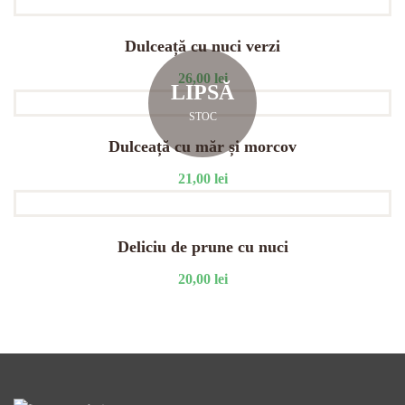
Dulceață cu nuci verzi
26,00
lei
LIPSĂ
STOC
Dulceață cu măr și morcov
21,00
lei
Deliciu de prune cu nuci
20,00
lei