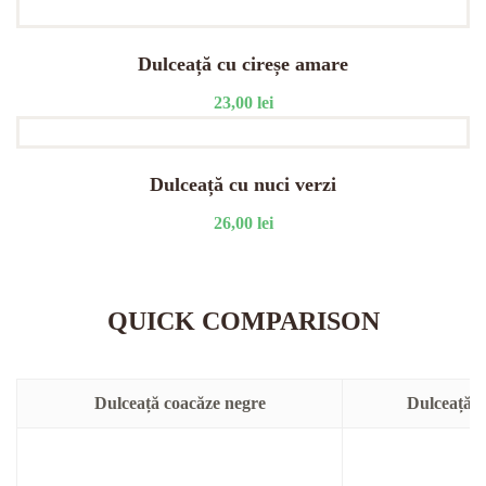
Dulceață cu cireșe amare
23,00
lei
Dulceață cu nuci verzi
26,00
lei
QUICK COMPARISON
Dulceață coacăze negre
Dulceață c