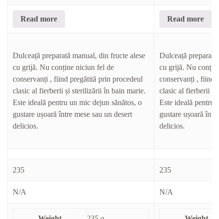
Read more
Read more
Dulceață preparată manual, din fructe alese
Dulceață preparată 
cu grijă. Nu conține niciun fel de
cu grijă. Nu conține
conservanți , fiind pregătită prin procedeul
conservanți , fiind 
clasic al fierberii și sterilizării în bain marie.
clasic al fierberii și
Este ideală pentru un mic dejun sănătos, o
Este ideală pentru 
gustare ușoară între mese sau un desert
gustare ușoară într
delicios.
delicios.
235
235
N/A
N/A
Weight
235 g
Weight