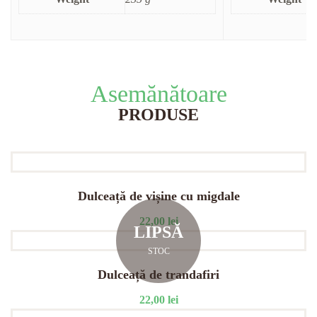
Asemănătoare
PRODUSE
Dulceață de vișine cu migdale
22,00
lei
LIPSĂ
STOC
Dulceață de trandafiri
22,00
lei