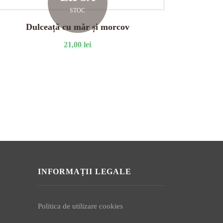
STOC
Dulceață cu măr și morcov
21,00
lei
INFORMAȚII LEGALE
Politica de utilizare cookies