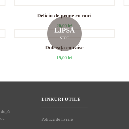
Deliciu de prune cu nuci
20,00
lei
LIPSĂ
STOC
Dulceață cu caise
19,00
lei
LINKURI UTILE
, după
foc
Politica de livrare