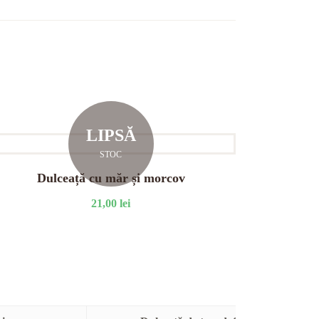
LIPSĂ
STOC
Dulceață cu măr și morcov
21,00
lei