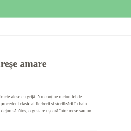
ireșe amare
ructe alese cu grijă. Nu conține niciun fel de
procedeul clasic al fierberii și sterilizării în bain
 dejun sănătos, o gustare ușoară între mese sau un