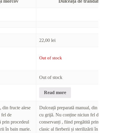
și morcov
Dulceață de trandafiri
22,00
lei
21
Out of stock
Ou
Out of stock
Ou
Read more
 din fructe alese
Dulceață preparată manual, din fructe alese
Du
 fel de
cu grijă. Nu conține niciun fel de
cu
tă prin procedeul
conservanți , fiind pregătită prin procedeul
co
zării în bain marie.
clasic al fierberii și sterilizării în bain marie.
cl