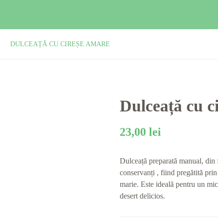
DULCEAȚĂ CU CIREȘE AMARE
Dulceață cu c
23,00
lei
Dulceață preparată manual, din f
conservanți , fiind pregătită prin 
marie. Este ideală pentru un mic
desert delicios.