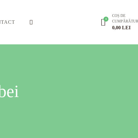
COȘ DE
CUMPĂRĂTUR
NTACT
0,00
LEI
bei