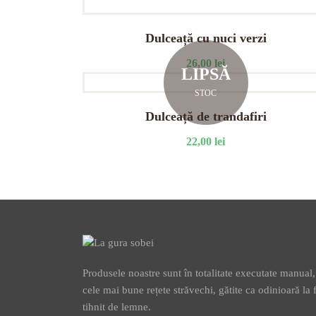
Dulceață cu nuci verzi
26,00
lei
LIPSĂ
STOC
Dulceață de trandafiri
22,00
lei
Produsele noastre sunt în totalitate executate manual
cele mai bune rețete străvechi, gătite ca odinioară la 
tihnit de lemne.