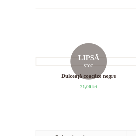
LIPSĂ
STOC
Dulceață coacăze negre
21,00
lei