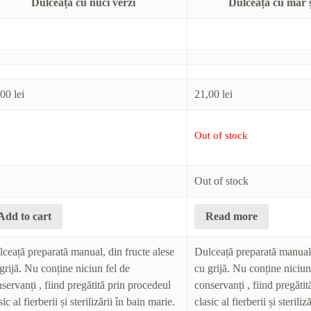
Dulceață cu nuci verzi
Dulceață cu măr 
,00
lei
21,00
lei
Out of stock
Out of stock
Add to cart
Read more
ceață preparată manual, din fructe alese
Dulceață preparată manual,
grijă. Nu conține niciun fel de
cu grijă. Nu conține niciun
servanți , fiind pregătită prin procedeul
conservanți , fiind pregăti
sic al fierberii și sterilizării în bain marie.
clasic al fierberii și sterili