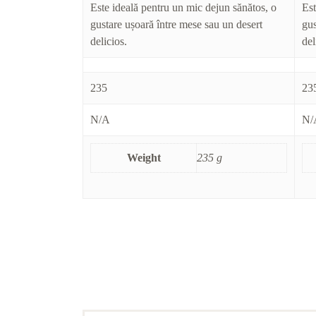
Este ideală pentru un mic dejun sănătos, o
Est
gustare ușoară între mese sau un desert
gus
delicios.
del
235
23
N/A
N/
Weight
235 g