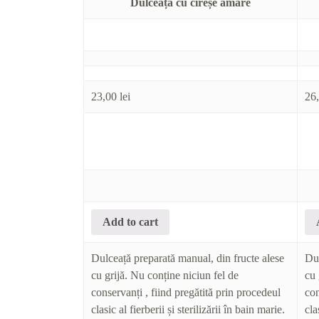
Dulceață cu cireșe amare
23,00
lei
26
Add to cart
Dulceață preparată manual, din fructe alese
Dul
cu grijă. Nu conține niciun fel de
cu 
conservanți , fiind pregătită prin procedeul
con
clasic al fierberii și sterilizării în bain marie.
cla