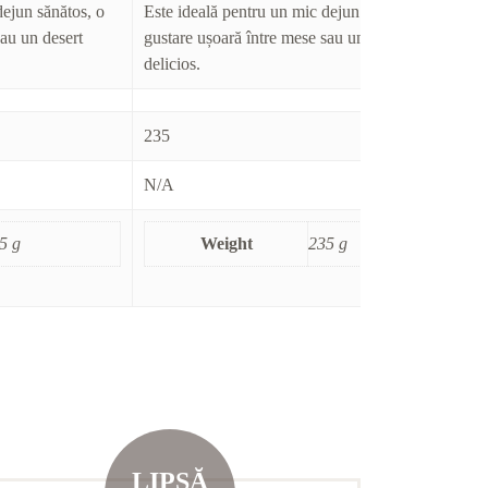
dejun sănătos, o
Este ideală pentru un mic dejun sănătos, o
Es
sau un desert
gustare ușoară între mese sau un desert
gu
delicios.
de
235
23
N/A
N
5 g
Weight
235 g
LIPSĂ