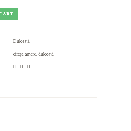
 CART
Dulceață
cireșe amare
,
dulceață