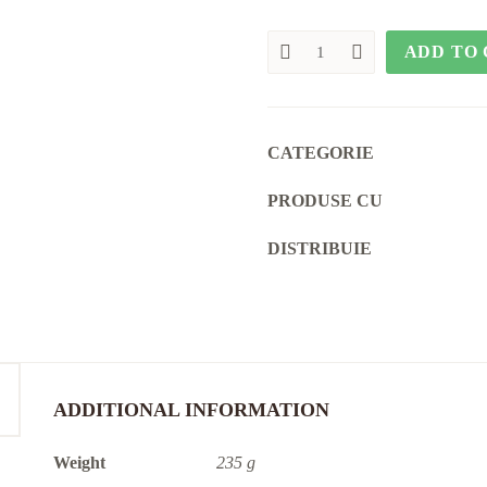
ADD TO
Dulceață
cu
cireșe
amare
quantity
CATEGORIE
PRODUSE CU
DISTRIBUIE
ADDITIONAL INFORMATION
Weight
235 g