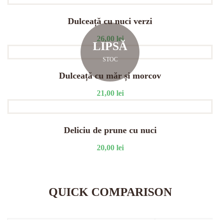
Dulceață cu nuci verzi
26,00
lei
LIPSĂ
STOC
Dulceață cu măr și morcov
21,00
lei
Deliciu de prune cu nuci
20,00
lei
QUICK COMPARISON