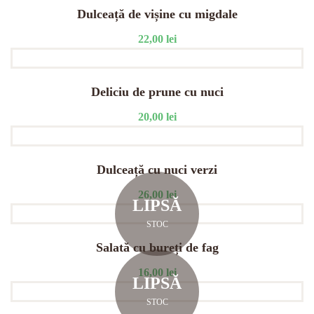
Dulceață de vișine cu migdale
22,00
lei
Deliciu de prune cu nuci
20,00
lei
Dulceață cu nuci verzi
26,00
lei
LIPSĂ
STOC
Salată cu bureți de fag
16,00
lei
LIPSĂ
STOC