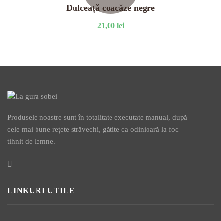
Dulceață coacăze negre
21,00
lei
Produsele noastre sunt în totalitate executate manual, după
cele mai bune rețete străvechi, gătite ca odinioară la foc
tihnit de lemne.
LINKURI UTILE