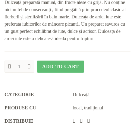
Dulceață preparată manual, din fructe alese cu grijă. Nu conține
niciun fel de conservanți , fiind pregătită prin procedeul clasic al
fierberii și sterilizării în bain marie. Dulceața de ardei iute este
preferata iubitorilor de mâncare picantă. Un preparat savuros cu
un gust perfect echilibrat de iute, dulce și acrișor. Dulceața de
ardei iute este o delicatesă ideală pentru fripturi.
ADD TO CART
Dulceață
cu
ardei
iute
quantity
CATEGORIE
Dulceață
PRODUSE CU
local
,
tradițional
DISTRIBUIE