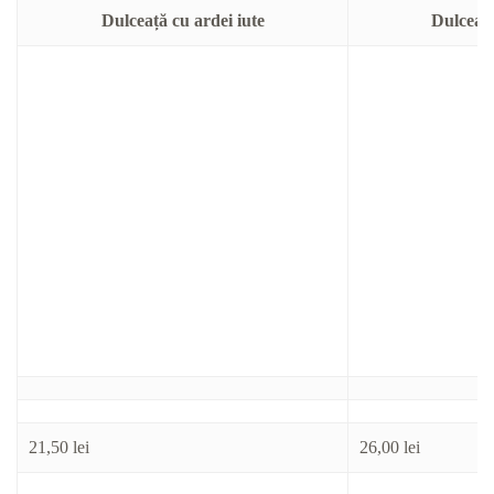
Dulceață cu ardei iute
Dulceață
21,50
lei
26,00
lei