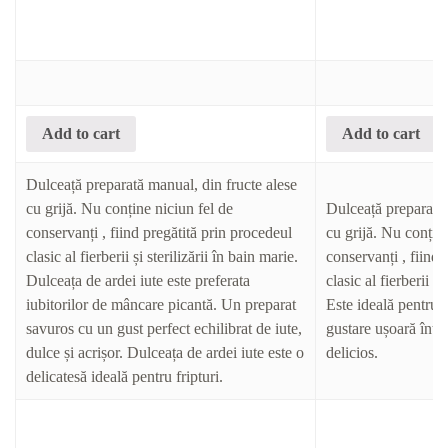
Add to cart
Add to cart
Dulceață preparată manual, din fructe alese
cu grijă. Nu conține niciun fel de
Dulceață preparată 
conservanți , fiind pregătită prin procedeul
cu grijă. Nu conține
clasic al fierberii și sterilizării în bain marie.
conservanți , fiind 
Dulceața de ardei iute este preferata
clasic al fierberii și
iubitorilor de mâncare picantă. Un preparat
Este ideală pentru 
savuros cu un gust perfect echilibrat de iute,
gustare ușoară într
dulce și acrișor. Dulceața de ardei iute este o
delicios.
delicatesă ideală pentru fripturi.